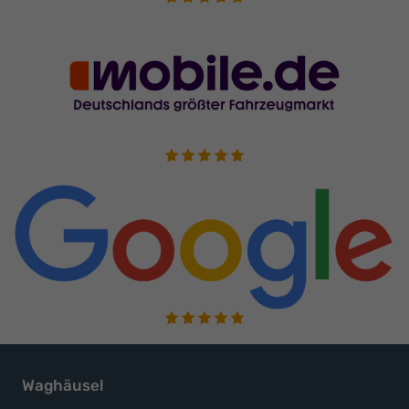
Waghäusel