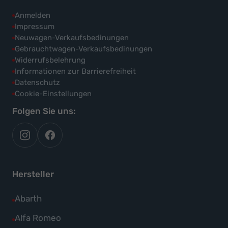
Anmelden
Impressum
Neuwagen-Verkaufsbedinungen
Gebrauchtwagen-Verkaufsbedinungen
Widerrufsbelehrung
Informationen zur Barrierefreiheit
Datenschutz
Cookie-Einstellungen
Folgen Sie uns:
autoflex
autoflex24
auf
auf
instagram
facebook
Hersteller
Alle
Abarth
Fahrzeuge
Alle
Alfa Romeo