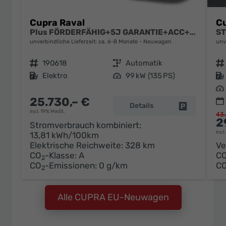
Cupra Raval
Cu
Plus FÖRDERFÄHIG+5J GARANTIE+ACC+18" ALU+LED+PDC+KLIMA
unverbindliche Lieferzeit: ca. 6-8 Monate
Neuwagen
unv
Fahrzeugnr.
190618
Getriebe
Automatik
Fahrzeugnr.
Kraftstoff
Elektro
Leistung
99 kW (135 PS)
Kraftstoff
Leistung
25.730,– €
Details
Fahrzeug pa
incl. 19% MwSt.
43.
2
Stromverbrauch kombiniert:
incl
13,81 kWh/100km
Elektrische Reichweite:
328 km
Ve
CO
-Klasse:
A
C
2
CO
-Emissionen:
0 g/km
C
2
Alle CUPRA EU-Neuwagen