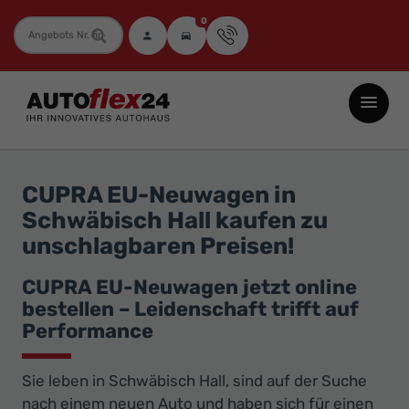
0
Fahrzeugnummer
Autoflex24
GmbH
-
EU-
CUPRA EU-Neuwagen in
Neuwagen
Schwäbisch Hall kaufen zu
Jahreswagen
unschlagbaren Preisen!
und
Gebrauchtwagen
CUPRA EU-Neuwagen jetzt online
bestellen – Leidenschaft trifft auf
zu
Performance
Top-
Preisen
Sie leben in Schwäbisch Hall, sind auf der Suche
-
nach einem neuen Auto und haben sich für einen