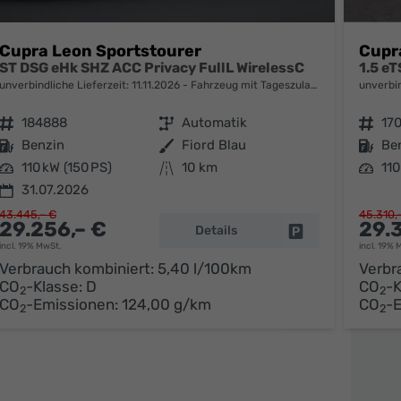
Cupra Leon Sportstourer
Cupr
ST DSG eHk SHZ ACC Privacy FullL WirelessC
1.5 e
unverbindliche Lieferzeit:
11.11.2026
Fahrzeug mit Tageszulassung
unverbin
Fahrzeugnr.
184888
Getriebe
Automatik
Fahrzeugnr.
17
Kraftstoff
Benzin
Außenfarbe
Fiord Blau
Kraftstoff
Be
Leistung
110 kW (150 PS)
Kilometerstand
10 km
Leistung
110
31.07.2026
parken
43.445,– €
45.310,
29.256,– €
29.
Details
Fahrzeug parken
incl. 19% MwSt.
incl. 19% 
Verbrauch kombiniert:
5,40 l/100km
Verbr
CO
-Klasse:
D
CO
-K
2
2
CO
-Emissionen:
124,00 g/km
CO
-
2
2