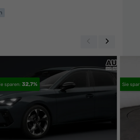
n
Zurück
Weiter
32,7%