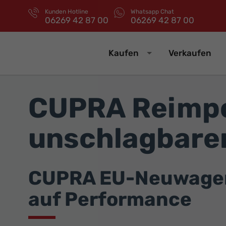
Kunden Hotline
Whatsapp Chat
06269 42 87 00
06269 42 87 00
Kaufen
Verkaufen
CUPRA Reimpo
unschlagbaren
CUPRA EU-Neuwagen j
auf Performance