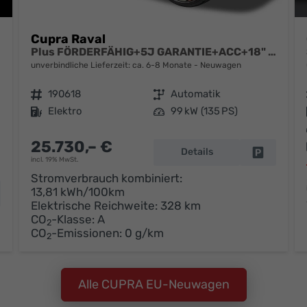
Cupra Raval
Plus FÖRDERFÄHIG+5J GARANTIE+ACC+18" ALU+LED+PDC+KLIMA
unverbindliche Lieferzeit: ca. 6-8 Monate
Neuwagen
Fahrzeugnr.
190618
Getriebe
Automatik
Kraftstoff
Elektro
Leistung
99 kW (135 PS)
25.730,– €
Details
Fahrzeug 
incl. 19% MwSt.
Stromverbrauch kombiniert:
13,81 kWh/100km
hrzeug parken
Elektrische Reichweite:
328 km
CO
-Klasse:
A
2
CO
-Emissionen:
0 g/km
2
Alle CUPRA EU-Neuwagen