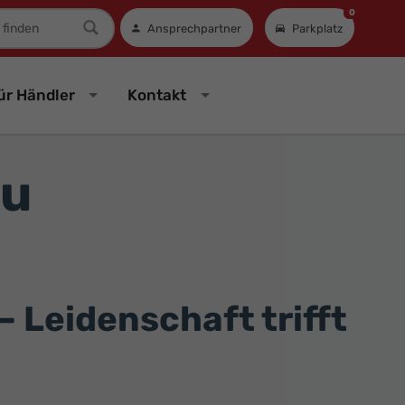
0
mer
Ansprechpartner
Parkplatz
ür Händler
Kontakt
zu
 Leidenschaft trifft