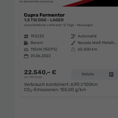
Cupra Formentor
1,5 TSI DSG - LAGER
unverbindliche Lieferzeit:
12 Tage
Neuwagen
Fahrzeugnr.
192233
Getriebe
Automatik
Kraftstoff
Benzin
Außenfarbe
Nevada Weiß Metallic (2Y)
Leistung
110 kW (150 PS)
Kilometerstand
65.600 km
01.06.2022
22.540,– €
Details
Fa
incl. 19% MwSt.
Verbrauch kombiniert:
6,90 l/100km
CO
-Emissionen:
155,00 g/km
2