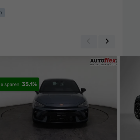
n
Zurück
Weiter
35,1%