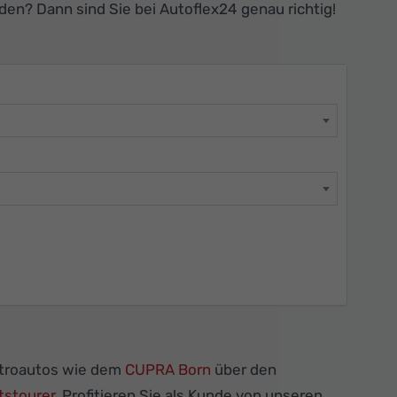
en? Dann sind Sie bei Autoflex24 genau richtig!
ktroautos wie dem
CUPRA Born
über den
stourer
. Profitieren Sie als Kunde von unseren