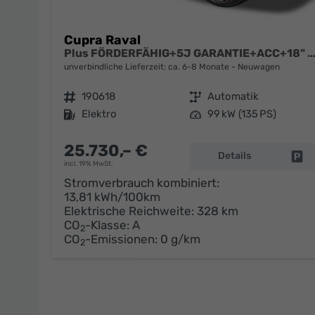
Cupra Raval
Plus FÖRDERFÄHIG+5J GARANTIE+ACC+18" ALU+LED+PDC+
unverbindliche Lieferzeit: ca. 6-8 Monate
Neuwagen
Fahrzeugnr.
190618
Getriebe
Automatik
Kraftstoff
Elektro
Leistung
99 kW (135 PS)
25.730,– €
Details
Fa
incl. 19% MwSt.
Stromverbrauch kombiniert:
13,81 kWh/100km
Elektrische Reichweite:
328 km
CO
-Klasse:
A
2
CO
-Emissionen:
0 g/km
2