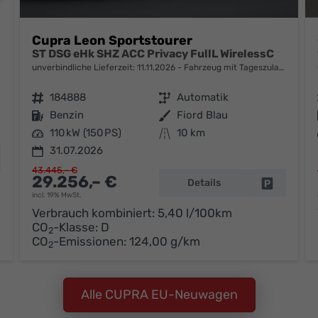
Cupra Leon Sportstourer
KLIMA
ST DSG eHk SHZ ACC Privacy FullL WirelessC
unverbindliche Lieferzeit:
11.11.2026
Fahrzeug mit Tageszulassung
Fahrzeugnr.
184888
Getriebe
Automatik
Kraftstoff
Benzin
Außenfarbe
Fiord Blau
Leistung
110 kW (150 PS)
Kilometerstand
10 km
31.07.2026
hrzeug parken
43.445,– €
29.256,– €
Details
Fahrzeug 
incl. 19% MwSt.
Verbrauch kombiniert:
5,40 l/100km
CO
-Klasse:
D
2
CO
-Emissionen:
124,00 g/km
2
Alle CUPRA EU-Neuwagen