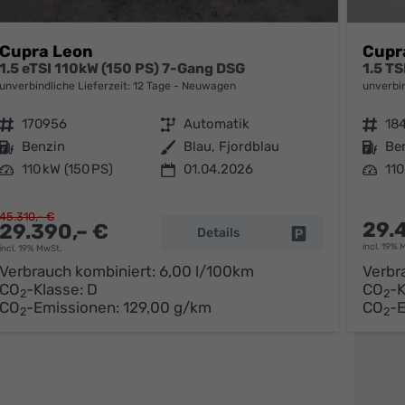
Cupra Leon
Cupr
1.5 eTSI 110kW (150 PS) 7-Gang DSG
1.5 T
unverbindliche Lieferzeit:
12 Tage
Neuwagen
unverbin
Fahrzeugnr.
170956
Getriebe
Automatik
Fahrzeugnr.
18
Kraftstoff
Benzin
Außenfarbe
Blau, Fjordblau
Kraftstoff
Be
Leistung
110 kW (150 PS)
01.04.2026
Leistung
110
45.310,– €
29.
29.390,– €
Details
parken
Fahrzeug parken
incl. 19% 
incl. 19% MwSt.
Verbrauch kombiniert:
6,00 l/100km
Verbr
CO
-Klasse:
D
CO
-K
2
2
CO
-Emissionen:
129,00 g/km
CO
-
2
2