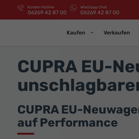
Kunden Hotline
Whatsapp Chat
06269 42 87 00
06269 42 87 00
Kaufen
Verkaufen
CUPRA EU-Neu
unschlagbaren
CUPRA EU-Neuwagen j
auf Performance