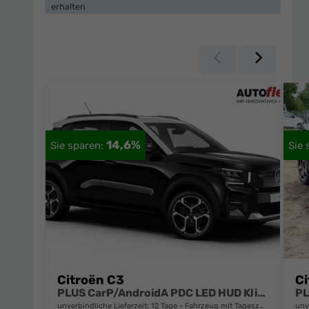
erhalten
Zurück
Weiter
14,6%
Citroën C3
Ci
PLUS CarP/AndroidA PDC LED HUD Klim DAB BT
unverbindliche Lieferzeit:
12 Tage
Fahrzeug mit Tageszulassung
unv