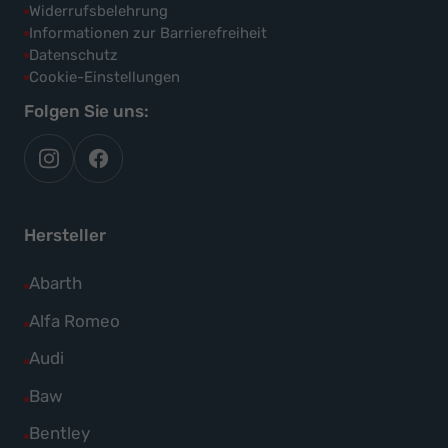
Widerrufsbelehrung
Informationen zur Barrierefreiheit
Datenschutz
Cookie-Einstellungen
Folgen Sie uns:
autoflex
autoflex24
auf
auf
instagram
facebook
Hersteller
Alle
Abarth
Fahrzeuge
Alle
Alfa Romeo
von
Fahrzeuge
Alle
Audi
Abarth
von
Fahrzeuge
Alle
Baw
anzeigen
Alfa
von
Fahrzeuge
Alle
Bentley
Romeo
Audi