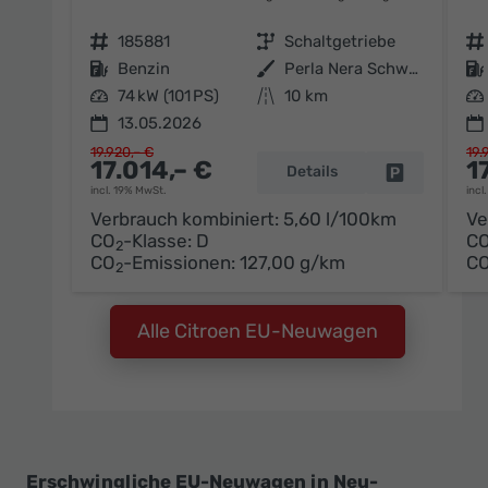
Fahrzeugnr.
185881
Getriebe
Schaltgetriebe
Fahrzeugnr.
Kraftstoff
Benzin
Außenfarbe
Perla Nera Schwarz Metallic / Da
Kraftstoff
Leistung
74 kW (101 PS)
Kilometerstand
10 km
Leistung
13.05.2026
19.920,– €
19.
17.014,– €
1
Details
Fahrzeug pa
incl. 19% MwSt.
incl
Verbrauch kombiniert:
5,60 l/100km
Ve
CO
-Klasse:
D
C
2
CO
-Emissionen:
127,00 g/km
C
2
Alle Citroen EU-Neuwagen
Erschwingliche EU-Neuwagen in Neu-