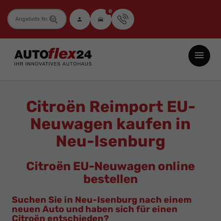
0
Fahrzeugnummer
Autoflex24
GmbH
-
EU-
Citroën Reimport EU-
Neuwagen
Neuwagen kaufen in
Jahreswagen
Neu-Isenburg
und
Gebrauchtwagen
Citroën EU-Neuwagen online
zu
bestellen
Top-
Preisen
Suchen Sie in Neu-Isenburg nach einem
neuen Auto und haben sich für einen
-
Citroën entschieden?