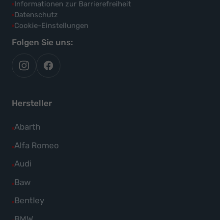
Informationen zur Barrierefreiheit
Datenschutz
Cookie-Einstellungen
Folgen Sie uns:
autoflex
autoflex24
auf
auf
instagram
facebook
Hersteller
Alle
Abarth
Fahrzeuge
Alle
Alfa Romeo
von
Fahrzeuge
Alle
Audi
Abarth
von
Fahrzeuge
Alle
Baw
anzeigen
Alfa
von
Fahrzeuge
Alle
Bentley
Romeo
Audi
von
Fahrzeuge
anzeigen
Alle
BMW