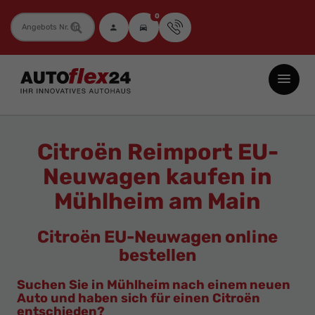
0
Fahrzeugnummer
Autoflex24
GmbH
-
EU-
Citroën Reimport EU-
Neuwagen
Neuwagen kaufen in
Jahreswagen
Mühlheim am Main
und
Gebrauchtwagen
Citroën EU-Neuwagen online
zu
bestellen
Top-
Preisen
Suchen Sie in Mühlheim nach einem neuen
Auto und haben sich für einen Citroën
-
entschieden?