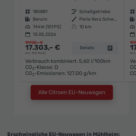
Fahrzeugnr.
185881
Getriebe
Schaltgetriebe
Fahrzeugnr.
Kraftstoff
Benzin
Außenfarbe
Perla Nera Schwarz Metallic / Da
Kraftstoff
Leistung
74 kW (101 PS)
Kilometerstand
10 km
Leistung
13.05.2026
19.920,– €
19.
17.303,– €
1
Details
Fahrzeug pa
incl. 19% MwSt.
incl
Verbrauch kombiniert:
5,60 l/100km
Ve
CO
-Klasse:
D
C
2
CO
-Emissionen:
127,00 g/km
C
2
Alle Citroen EU-Neuwagen
Erschwingliche EU-Neuwagen in Mühlheim: