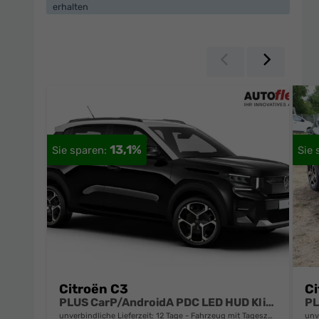
erhalten
Zurück
Weiter
13,1%
Citroën C3
Ci
PLUS CarP/AndroidA PDC LED HUD Klim DAB BT
unverbindliche Lieferzeit:
12 Tage
Fahrzeug mit Tageszulassung
unv