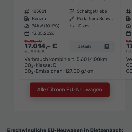
Fahrzeugnr.
185881
Getriebe
Schaltgetriebe
Fahrzeugnr.
Kraftstoff
Benzin
Außenfarbe
Perla Nera Schwarz Metallic / Da
Kraftstoff
Leistung
74 kW (101 PS)
Kilometerstand
10 km
Leistung
13.05.2026
19.920,– €
19.
17.014,– €
1
Details
Fahrzeug pa
incl. 19% MwSt.
incl
Verbrauch kombiniert:
5,60 l/100km
Ve
CO
-Klasse:
D
C
2
CO
-Emissionen:
127,00 g/km
C
2
Alle Citroen EU-Neuwagen
Erschwingliche EU-Neuwagen in Dietzenbach: