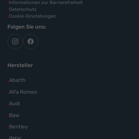
Informationen zur Barrierefreiheit
Datenschutz
Cookie-Einstellungen
Folgen Sie uns:
autoflex
autoflex24
auf
auf
instagram
facebook
Hersteller
Alle
Abarth
Fahrzeuge
Alle
Alfa Romeo
von
Fahrzeuge
Alle
Audi
Abarth
von
Fahrzeuge
Alle
Baw
anzeigen
Alfa
von
Fahrzeuge
Alle
Bentley
Romeo
Audi
von
Fahrzeuge
anzeigen
Alle
BMW