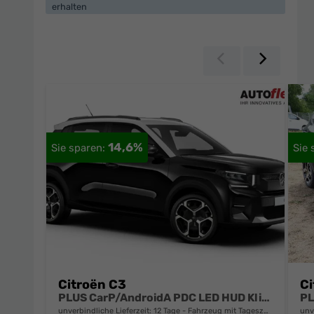
erhalten
Zurück
Weiter
14,6%
Citroën C3
Ci
PLUS CarP/AndroidA PDC LED HUD Klim DAB BT
unverbindliche Lieferzeit:
12 Tage
Fahrzeug mit Tageszulassung
unv