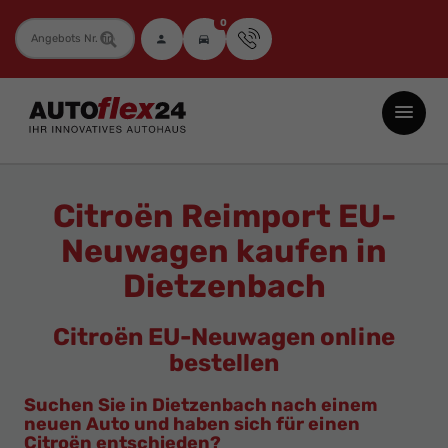
0
Fahrzeugnummer
Autoflex24
GmbH
-
EU-
Citroën Reimport EU-
Neuwagen
Neuwagen kaufen in
Jahreswagen
Dietzenbach
und
Gebrauchtwagen
Citroën EU-Neuwagen online
zu
bestellen
Top-
Preisen
Suchen Sie in Dietzenbach nach einem
neuen Auto und haben sich für einen
-
Citroën entschieden?