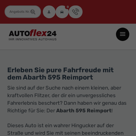
0
Fahrzeugnummer
Autoflex24
GmbH
-
EU-
Neuwagen
Erleben Sie pure Fahrfreude mit
dem Abarth 595 Reimport
Jahreswagen
und
Sie sind auf der Suche nach einem kleinen, aber
Gebrauchtwagen
kraftvollen Flitzer, der dir ein unvergessliches
zu
Fahrerlebnis beschert? Dann haben wir genau das
Richtige für Sie: Der
Abarth 595 Reimport
!
Top-
Preisen
Dieses Auto ist ein wahrer Hingucker auf der
-
Straße und wird Sie mit seinen beeindruckenden