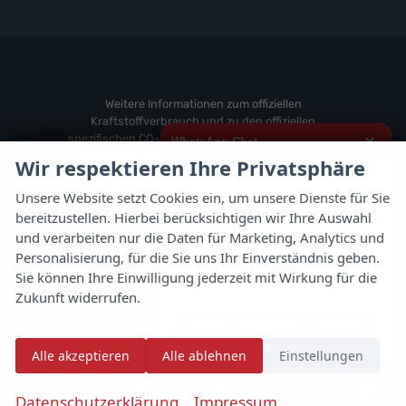
Volvo
von
Fahrzeuge
anzeigen
Weitere
von
anzeigen
Zeekr
anzeigen
Weitere Informationen zum offiziellen
Kraftstoffverbrauch und zu den offiziellen
spezifischen CO
-Emissionen und gegebenenfalls
×
WhatsApp Chat
2
zum Stromverbrauch neuer PKW können dem
Wir respektieren Ihre Privatsphäre
'Leitfaden über den offiziellen Kraftstoffverbrauch,
Hallo,
die offiziellen spezifischen CO
-Emissionen und
2
Unsere Website setzt Cookies ein, um unsere Dienste für Sie
den offiziellen Stromverbrauch neuer PKW'
bereitzustellen. Hierbei berücksichtigen wir Ihre Auswahl
ich interessiere mich für das oben
entnommen werden, der an allen Verkaufsstellen
genannte Fahrzeug und freue mich
und verarbeiten nur die Daten für Marketing, Analytics und
und bei der 'Deutschen Automobil Treuhand
über Eure Kontaktaufnahme.
Personalisierung, für die Sie uns Ihr Einverständnis geben.
GmbH' unentgeltlich erhältlich ist unter
Sie können Ihre Einwilligung jederzeit mit Wirkung für die
www.dat.de.
Viele Grüße
Zukunft widerrufen.
Jetzt per WhatsApp schreiben
© 2026
Autoflex 24 GmbH
Alle akzeptieren
Alle ablehnen
Einstellungen
✆
Powered by Autrado
Datenschutzerklärung
Impressum