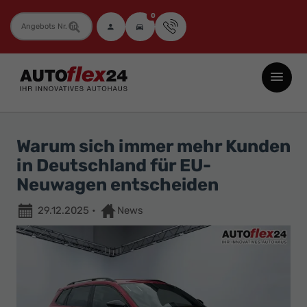
0
Fahrzeugnummer
Autoflex24
GmbH
-
EU-
Warum sich immer mehr Kunden
Neuwagen
in Deutschland für EU-
Jahreswagen
Neuwagen entscheiden
und
29.12.2025
•
News
Gebrauchtwagen
zu
Top-
Preisen
-