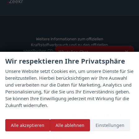
Alle
Zeekr
anzeigen
Volvo
von
Fahrzeuge
anzeigen
Weitere
von
anzeigen
Zeekr
anzeigen
Weitere Informationen zum offiziellen
Kraftstoffverbrauch und zu den offiziellen
spezifischen CO
-Emissionen und gegebenenfalls
×
WhatsApp Chat
2
zum Stromverbrauch neuer PKW können dem
Wir respektieren Ihre Privatsphäre
'Leitfaden über den offiziellen Kraftstoffverbrauch,
Hallo,
die offiziellen spezifischen CO
-Emissionen und
2
Unsere Website setzt Cookies ein, um unsere Dienste für Sie
den offiziellen Stromverbrauch neuer PKW'
bereitzustellen. Hierbei berücksichtigen wir Ihre Auswahl
ich interessiere mich für das oben
entnommen werden, der an allen Verkaufsstellen
genannte Fahrzeug und freue mich
und verarbeiten nur die Daten für Marketing, Analytics und
und bei der 'Deutschen Automobil Treuhand
über Eure Kontaktaufnahme.
Personalisierung, für die Sie uns Ihr Einverständnis geben.
GmbH' unentgeltlich erhältlich ist unter
Sie können Ihre Einwilligung jederzeit mit Wirkung für die
www.dat.de.
Viele Grüße
Zukunft widerrufen.
Jetzt per WhatsApp schreiben
© 2026
Autoflex 24 GmbH
Alle akzeptieren
Alle ablehnen
Einstellungen
✆
Powered by Autrado