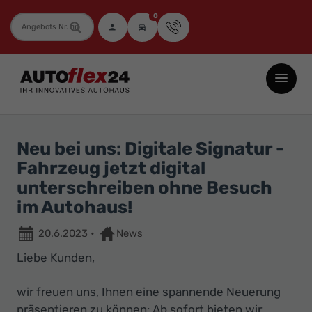
0
Fahrzeugnummer
Autoflex24
GmbH
-
EU-
Neu bei uns: Digitale Signatur -
Neuwagen
Fahrzeug jetzt digital
Jahreswagen
unterschreiben ohne Besuch
und
im Autohaus!
Gebrauchtwagen
20.6.2023
•
News
zu
Top-
Liebe Kunden,
Preisen
wir freuen uns, Ihnen eine spannende Neuerung
-
präsentieren zu können: Ab sofort bieten wir