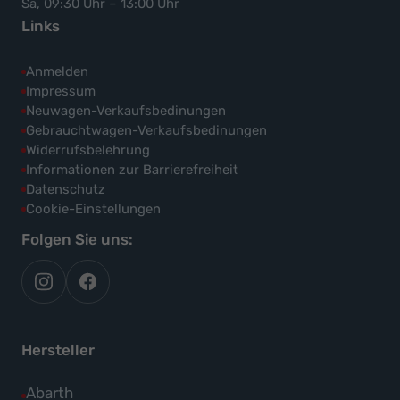
Sa, 09:30 Uhr – 13:00 Uhr
Links
Anmelden
Impressum
Neuwagen-Verkaufsbedinungen
Gebrauchtwagen-Verkaufsbedinungen
Widerrufsbelehrung
Informationen zur Barrierefreiheit
Datenschutz
Cookie-Einstellungen
Folgen Sie uns:
autoflex
autoflex24
auf
auf
instagram
facebook
Hersteller
Alle
Abarth