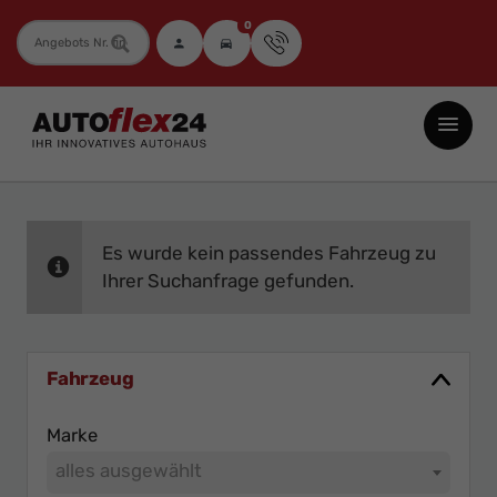
0
Fahrzeugnummer
Autoflex24
GmbH
-
EU-
Neuwagen
Es wurde kein passendes Fahrzeug zu
Jahreswagen
Ihrer Suchanfrage gefunden.
und
Gebrauchtwagen
zu
Fahrzeug
Top-
Marke
Preisen
alles ausgewählt
-