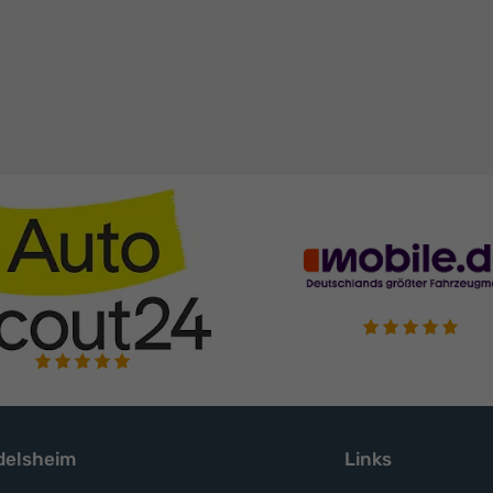
elsheim
Links