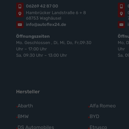
06269 42 87 00
Hambrücker Landstraße 6 + 8
68753 Waghäusel
info@autoflex24.de
Öffnungszeiten
Öffn
Mo. Geschlossen , Di, Mi, Do, Fr,09:30
Mo, D
Uhr – 17:00 Uhr
Uhr
Sa, 09:30 Uhr – 13:00 Uhr
Sa, 0
Hersteller
Alle
Abarth
Alle
Alfa Romeo
Fahrzeuge
Fahrzeuge
Alle
BMW
Alle
BYD
von
von
Fahrzeuge
Fahrzeuge
Alle
DS Automobiles
Alle
Etrusco