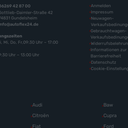
Anmelden
06269 42 87 00
Impressum
Gottlieb-Daimler-Straße 42
74831 Gundelsheim
Neuwagen-
info@autoflex24.de
Verkaufsbedinung
Gebrauchtwagen-
ungszeiten
Verkaufsbedinung
i, Mi, Do, Fr,09:30 Uhr – 17:00
Widerrufsbelehru
Informationen zur
9:30 Uhr – 13:00 Uhr
Barrierefreiheit
Datenschutz
Cookie-Einstellun
Alle
Audi
Alle
Baw
Fahrzeuge
Fahrzeuge
Alle
Citroën
Alle
Cupra
von
von
Fahrzeuge
Fahrzeuge
Alle
Fiat
Alle
Ford