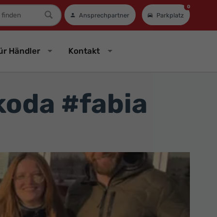
0
mer
Ansprechpartner
Parkplatz
ür Händler
Kontakt
koda #fabia