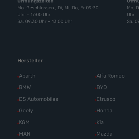
Öffnungszeiten
Öffn
Mo. Geschlossen , Di, Mi, Do, Fr,09:30
Mo, D
Uhr – 17:00 Uhr
Uhr
Sa, 09:30 Uhr – 13:00 Uhr
Sa, 0
Hersteller
Alle
Abarth
Alle
Alfa Romeo
Fahrzeuge
Fahrzeuge
Alle
BMW
Alle
BYD
von
von
Fahrzeuge
Fahrzeuge
Alle
DS Automobiles
Alle
Etrusco
Abarth
Alfa
von
von
Fahrzeuge
Fahrzeuge
Alle
Geely
Alle
Honda
anzeigen
Romeo
BMW
BYD
von
von
Fahrzeuge
Fahrzeuge
anzeigen
Alle
KGM
Alle
Kia
anzeigen
anzeigen
DS
Etrusco
von
von
Fahrzeuge
Fahrzeuge
Alle
MAN
Alle
Mazda
Automobiles
anzeigen
Geely
Honda