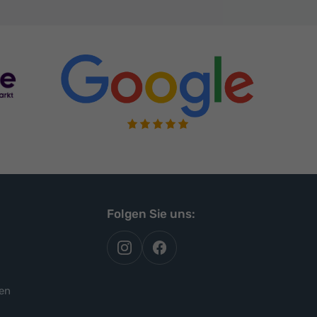
Folgen Sie uns:
autoflex
autoflex24
auf
auf
instagram
facebook
en