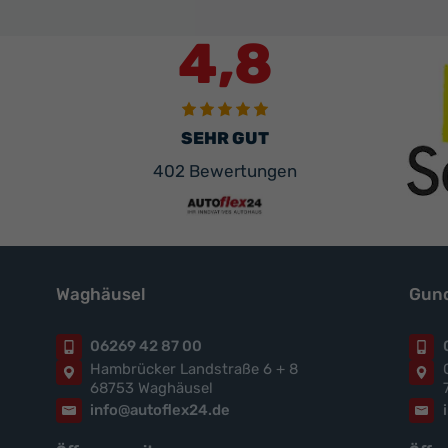
4,8
SEHR GUT
402 Bewertungen
Waghäusel
Gund
06269 42 87 00
Hambrücker Landstraße 6 + 8
68753 Waghäusel
info@autoflex24.de