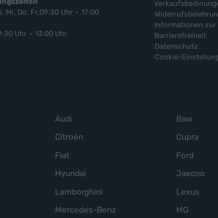
ungszeiten
Verkaufsbedinung
i, Mi, Do, Fr,09:30 Uhr – 17:00
Widerrufsbelehru
Informationen zur
9:30 Uhr – 13:00 Uhr
Barrierefreiheit
Datenschutz
Cookie-Einstellun
Alle
Audi
Alle
Baw
Fahrzeuge
Fahrzeuge
Alle
Citroën
Alle
Cupra
von
von
Fahrzeuge
Fahrzeuge
Alle
Fiat
Alle
Ford
Audi
Baw
von
von
Fahrzeuge
Fahrzeuge
Alle
Hyundai
Alle
Jaecoo
anzeigen
anzeigen
Citroën
Cupra
von
von
Fahrzeuge
Fahrzeuge
Alle
Lamborghini
Alle
Lexus
anzeigen
anzeigen
Fiat
Ford
von
von
Fahrzeuge
Fahrzeuge
Alle
Mercedes-Benz
Alle
MG
anzeigen
anzeigen
Hyundai
Jaecoo