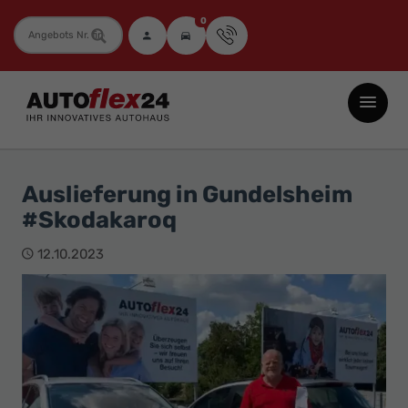
0
Fahrzeugnummer
Autoflex24
GmbH
-
EU-
Auslieferung in Gundelsheim
Neuwagen
#Skodakaroq
Jahreswagen
und
12.10.2023
Gebrauchtwagen
zu
Top-
Preisen
-