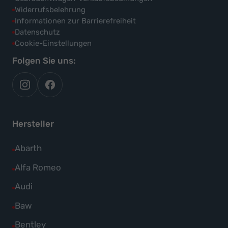
Widerrufsbelehrung
Informationen zur Barrierefreiheit
Datenschutz
Cookie-Einstellungen
Folgen Sie uns:
autoflex
autoflex24
auf
auf
instagram
facebook
Hersteller
Alle
Abarth
Fahrzeuge
Alle
Alfa Romeo
von
Fahrzeuge
Alle
Audi
Abarth
von
Fahrzeuge
Alle
Baw
anzeigen
Alfa
von
Fahrzeuge
Alle
Bentley
Romeo