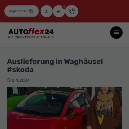
0
Fahrzeugnummer
Autoflex24
GmbH
-
EU-
Auslieferung in Waghäusel
Neuwagen
#skoda
Jahreswagen
und
2.4.2024
Gebrauchtwagen
zu
Top-
Preisen
-