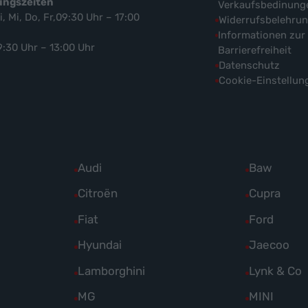
ungszeiten
Verkaufsbedinung
i, Mi, Do, Fr,09:30 Uhr – 17:00
Widerrufsbelehru
Informationen zur
9:30 Uhr – 13:00 Uhr
Barrierefreiheit
Datenschutz
Cookie-Einstellun
Alle
Audi
Alle
Baw
Fahrzeuge
Fahrzeuge
Alle
Citroën
Alle
Cupra
von
von
Fahrzeuge
Fahrzeuge
Alle
Fiat
Alle
Ford
Audi
Baw
von
von
Fahrzeuge
Fahrzeuge
Alle
Hyundai
Alle
Jaecoo
anzeigen
anzeigen
Citroën
Cupra
von
von
Fahrzeuge
Fahrzeuge
Alle
Lamborghini
Alle
Lynk & Co
anzeigen
anzeigen
Fiat
Ford
von
von
Fahrzeuge
Fahrzeuge
Alle
MG
Alle
MINI
anzeigen
anzeigen
Hyundai
Jaecoo