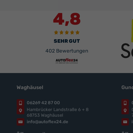
4,8
SEHR GUT
402 Bewertungen
Waghäusel
Gund
06269 42 87 00
Hambrücker Landstraße 6 + 8
68753 Waghäusel
info@autoflex24.de