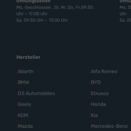
Öffnungszeiten
Öffn
Mo. Geschlossen , Di, Mi, Do, Fr,09:30
Mo, D
Uhr – 17:00 Uhr
Uhr
Sa, 09:30 Uhr – 13:00 Uhr
Sa, 0
Hersteller
Alle
Abarth
Alle
Alfa Romeo
Fahrzeuge
Fahrzeuge
Alle
BMW
Alle
BYD
von
von
Fahrzeuge
Fahrzeuge
Alle
DS Automobiles
Alle
Etrusco
Abarth
Alfa
von
von
Fahrzeuge
Fahrzeuge
Alle
Geely
Alle
Honda
anzeigen
Romeo
BMW
BYD
von
von
Fahrzeuge
Fahrzeuge
anzeigen
Alle
KGM
Alle
Kia
anzeigen
anzeigen
DS
Etrusco
von
von
Fahrzeuge
Fahrzeuge
Alle
Mazda
Alle
Mercedes-Benz
Automobiles
anzeigen
Geely
Honda