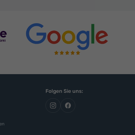
Folgen Sie uns:
autoflex
autoflex24
auf
auf
instagram
facebook
en