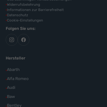
Widerrufsbelehrung
Informationen zur Barrierefreiheit
Datenschutz
Cookie-Einstellungen
Folgen Sie uns:
autoflex
autoflex24
auf
auf
instagram
facebook
Hersteller
Alle
Abarth
Fahrzeuge
Alle
Alfa Romeo
von
Fahrzeuge
Alle
Audi
Abarth
von
Fahrzeuge
Alle
Baw
anzeigen
Alfa
von
Fahrzeuge
Alle
Bentley
Romeo