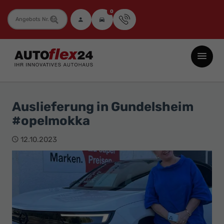
0
Fahrzeugnummer
Autoflex24
GmbH
-
EU-
Auslieferung in Gundelsheim
Neuwagen
#opelmokka
Jahreswagen
und
12.10.2023
Gebrauchtwagen
zu
Top-
Preisen
-